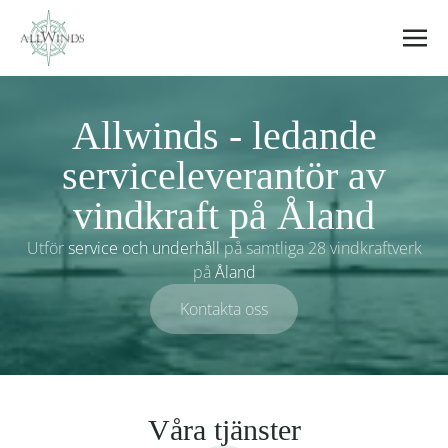
Allwinds
Allwinds - ledande
serviceleverantör av
vindkraft på Åland
Utför
service och underhåll
på samtliga 28 vindkraftverk
på
Åland
Kontakta oss
Våra tjänster